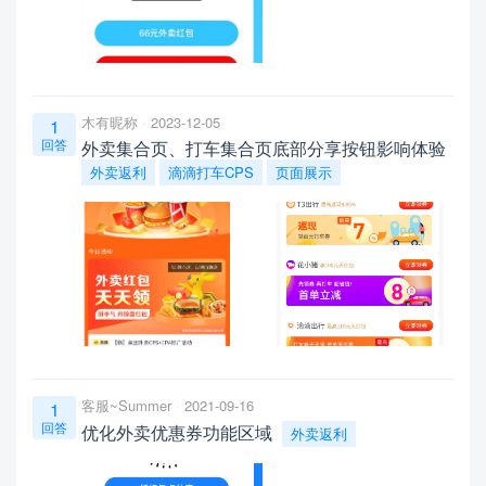
木有昵称
2023-12-05
1
回答
外卖集合页、打车集合页底部分享按钮影响体验
外卖返利
滴滴打车CPS
页面展示
客服~Summer
2021-09-16
1
回答
优化外卖优惠券功能区域
外卖返利