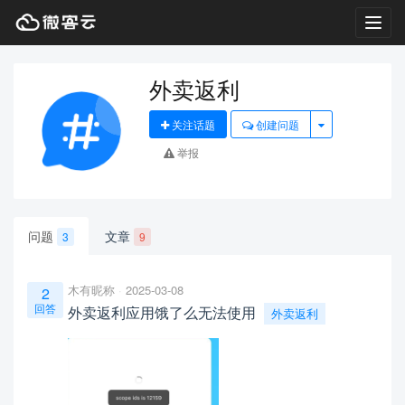
Toggl
navig
外卖返利
关注话题
创建问题
举报
问题
文章
3
9
木有昵称
2025-03-08
2
回答
外卖返利应用饿了么无法使用
外卖返利