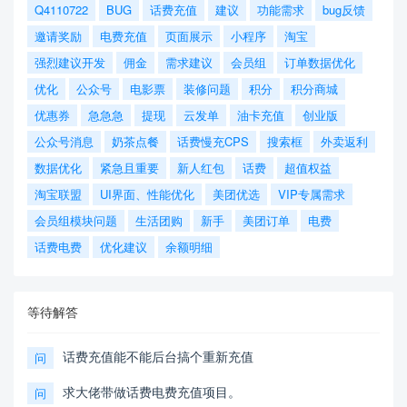
Q4110722
BUG
话费充值
建议
功能需求
bug反馈
邀请奖励
电费充值
页面展示
小程序
淘宝
强烈建议开发
佣金
需求建议
会员组
订单数据优化
优化
公众号
电影票
装修问题
积分
积分商城
优惠券
急急急
提现
云发单
油卡充值
创业版
公众号消息
奶茶点餐
话费慢充CPS
搜索框
外卖返利
数据优化
紧急且重要
新人红包
话费
超值权益
淘宝联盟
UI界面、性能优化
美团优选
VIP专属需求
会员组模块问题
生活团购
新手
美团订单
电费
话费电费
优化建议
余额明细
等待解答
话费充值能不能后台搞个重新充值
问
求大佬带做话费电费充值项目。
问