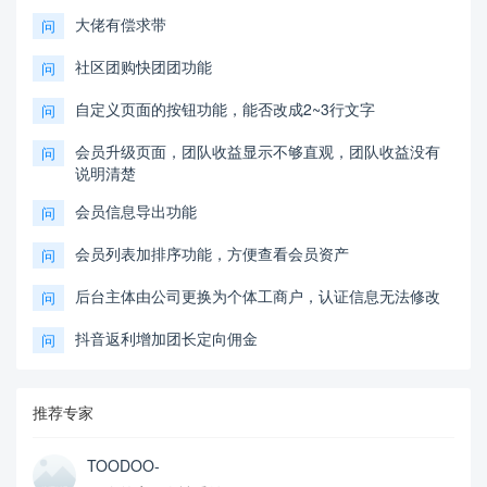
大佬有偿求带
问
社区团购快团团功能
问
自定义页面的按钮功能，能否改成2~3行文字
问
会员升级页面，团队收益显示不够直观，团队收益没有
问
说明清楚
会员信息导出功能
问
会员列表加排序功能，方便查看会员资产
问
后台主体由公司更换为个体工商户，认证信息无法修改
问
抖音返利增加团长定向佣金
问
推荐专家
TOODOO-