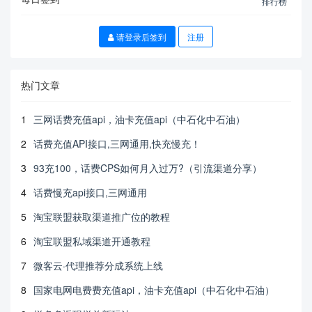
排行榜
请登录后签到
注册
热门文章
1
三网话费充值api，油卡充值api（中石化中石油）
2
话费充值API接口,三网通用,快充慢充！
3
93充100，话费CPS如何月入过万?（引流渠道分享）
4
话费慢充api接口,三网通用
5
淘宝联盟获取渠道推广位的教程
6
淘宝联盟私域渠道开通教程
7
微客云·代理推荐分成系统上线
8
国家电网电费费充值api，油卡充值api（中石化中石油）