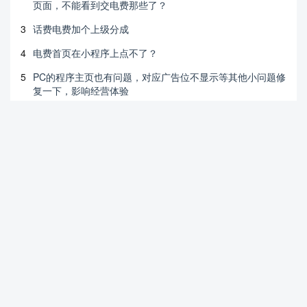
页面，不能看到交电费那些了？
3
话费电费加个上级分成
4
电费首页在小程序上点不了？
5
PC的程序主页也有问题，对应广告位不显示等其他小问题修
复一下，影响经营体验
6
话费充值、电费充值等成本问题！
7
购买礼包升级
8
生活团购登录卡顿
9
新人红包下方商品是否可设置关闭
10
建议基础版券包取消肯得基关联