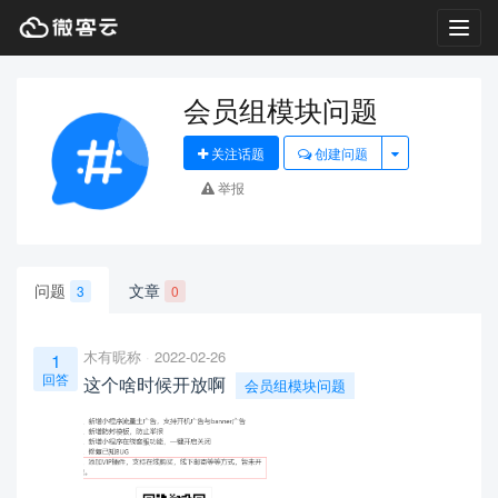
Toggl
navig
会员组模块问题
关注话题
创建问题
举报
问题
文章
3
0
木有昵称
2022-02-26
1
回答
这个啥时候开放啊
会员组模块问题