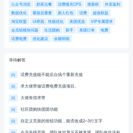
公众号消息
奶茶点餐
话费慢充CPS
搜索框
外卖返利
数据优化
紧急且重要
新人红包
话费
超值权益
淘宝联盟
UI界面、性能优化
美团优选
VIP专属需求
会员组模块问题
生活团购
新手
美团订单
电费
话费电费
优化建议
余额明细
等待解答
话费充值能不能后台搞个重新充值
问
求大佬带做话费电费充值项目。
问
大佬有偿求带
问
社区团购快团团功能
问
自定义页面的按钮功能，能否改成2~3行文字
问
会员升级页面，团队收益显示不够直观，团队收益没有
问