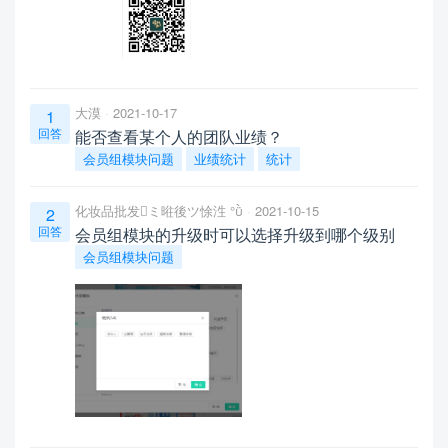
大漠
2021-10-17
1
回答
能否查看某个人的团队业绩？
会员组模块问题
业绩统计
统计
化妆品批发ミ暀後ツ悇泩 °
2021-10-15
2
回答
会员组模块的升级时可以选择升级到哪个级别
会员组模块问题