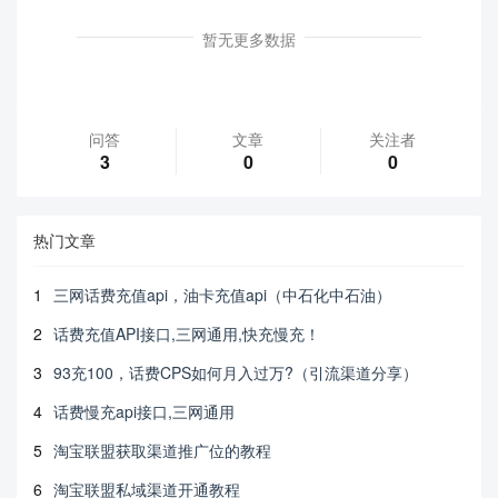
暂无更多数据
问答
文章
关注者
3
0
0
热门文章
1
三网话费充值api，油卡充值api（中石化中石油）
2
话费充值API接口,三网通用,快充慢充！
3
93充100，话费CPS如何月入过万?（引流渠道分享）
4
话费慢充api接口,三网通用
5
淘宝联盟获取渠道推广位的教程
6
淘宝联盟私域渠道开通教程