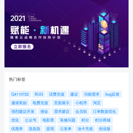
热门标签
Q4110722
BUG
话费充值
建议
功能需求
bug反馈
邀请奖励
电费充值
页面展示
小程序
淘宝
强烈建议开发
佣金
需求建议
会员组
订单数据优化
优化
公众号
电影票
装修问题
积分
积分商城
优惠券
急急急
提现
云发单
油卡充值
创业版