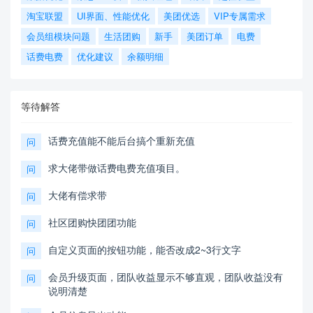
淘宝联盟
UI界面、性能优化
美团优选
VIP专属需求
会员组模块问题
生活团购
新手
美团订单
电费
话费电费
优化建议
余额明细
等待解答
话费充值能不能后台搞个重新充值
问
求大佬带做话费电费充值项目。
问
大佬有偿求带
问
社区团购快团团功能
问
自定义页面的按钮功能，能否改成2~3行文字
问
会员升级页面，团队收益显示不够直观，团队收益没有
问
说明清楚