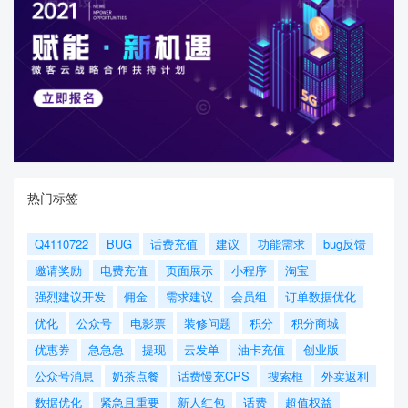
热门标签
Q4110722
BUG
话费充值
建议
功能需求
bug反馈
邀请奖励
电费充值
页面展示
小程序
淘宝
强烈建议开发
佣金
需求建议
会员组
订单数据优化
优化
公众号
电影票
装修问题
积分
积分商城
优惠券
急急急
提现
云发单
油卡充值
创业版
公众号消息
奶茶点餐
话费慢充CPS
搜索框
外卖返利
数据优化
紧急且重要
新人红包
话费
超值权益