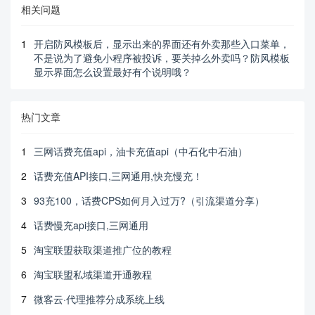
相关问题
1
开启防风模板后，显示出来的界面还有外卖那些入口菜单，
不是说为了避免小程序被投诉，要关掉么外卖吗？防风模板
显示界面怎么设置最好有个说明哦？
热门文章
1
三网话费充值api，油卡充值api（中石化中石油）
2
话费充值API接口,三网通用,快充慢充！
3
93充100，话费CPS如何月入过万?（引流渠道分享）
4
话费慢充api接口,三网通用
5
淘宝联盟获取渠道推广位的教程
6
淘宝联盟私域渠道开通教程
7
微客云·代理推荐分成系统上线