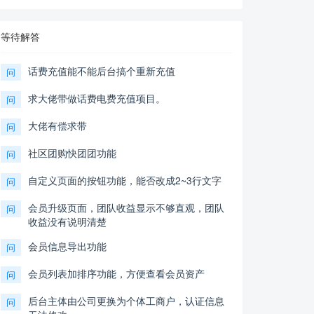
等待解答
话费充值能不能后台搞个重新充值
问
求大佬带做话费电费充值项目。
问
大佬有偿求带
问
社区团购快团团功能
问
自定义页面的按钮功能，能否改成2~3行文字
问
会员升级页面，团队收益显示不够直观，团队
问
收益没有说明清楚
会员信息导出功能
问
会员列表加排序功能，方便查看会员资产
问
后台主体由公司更换为个体工商户，认证信息
问