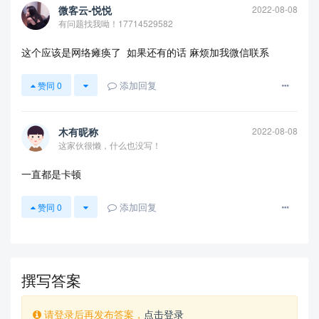
微客云-悦悦
2022-08-08
有问题找我呦！17714529582
这个应该是网络瘫痪了 如果还有的话 麻烦加我微信联系
添加回复
赞同
0
查看更多
木有昵称
2022-08-08
这家伙很懒，什么也没写！
一直都是卡顿
添加回复
赞同
0
撰写答案
请登录后再发布答案，
点击登录