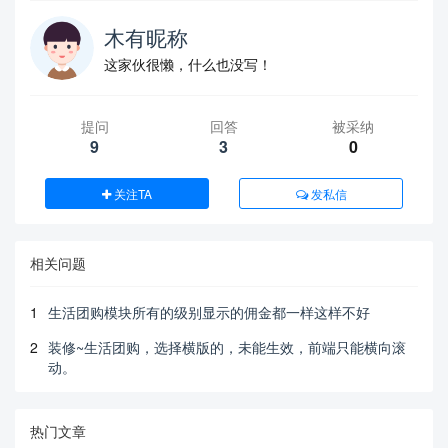
木有昵称
这家伙很懒，什么也没写！
提问
回答
被采纳
9
3
0
关注TA
发私信
相关问题
1
生活团购模块所有的级别显示的佣金都一样这样不好
2
装修~生活团购，选择横版的，未能生效，前端只能横向滚
动。
热门文章