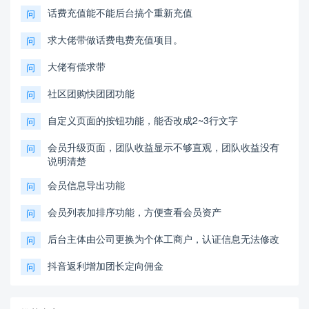
话费充值能不能后台搞个重新充值
问
求大佬带做话费电费充值项目。
问
大佬有偿求带
问
社区团购快团团功能
问
自定义页面的按钮功能，能否改成2~3行文字
问
会员升级页面，团队收益显示不够直观，团队收益没有
问
说明清楚
会员信息导出功能
问
会员列表加排序功能，方便查看会员资产
问
后台主体由公司更换为个体工商户，认证信息无法修改
问
抖音返利增加团长定向佣金
问