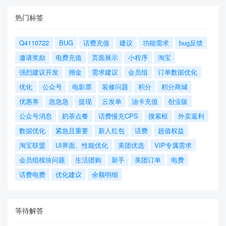
热门标签
Q4110722
BUG
话费充值
建议
功能需求
bug反馈
邀请奖励
电费充值
页面展示
小程序
淘宝
强烈建议开发
佣金
需求建议
会员组
订单数据优化
优化
公众号
电影票
装修问题
积分
积分商城
优惠券
急急急
提现
云发单
油卡充值
创业版
公众号消息
奶茶点餐
话费慢充CPS
搜索框
外卖返利
数据优化
紧急且重要
新人红包
话费
超值权益
淘宝联盟
UI界面、性能优化
美团优选
VIP专属需求
会员组模块问题
生活团购
新手
美团订单
电费
话费电费
优化建议
余额明细
等待解答