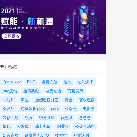
热门标签
Q4110722
BUG
话费充值
建议
功能需求
bug反馈
邀请奖励
电费充值
页面展示
小程序
淘宝
强烈建议开发
佣金
需求建议
会员组
订单数据优化
优化
公众号
电影票
装修问题
积分
积分商城
优惠券
急急急
提现
云发单
油卡充值
创业版
公众号消息
奶茶点餐
话费慢充CPS
搜索框
外卖返利