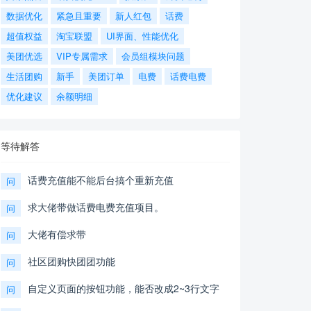
数据优化
紧急且重要
新人红包
话费
超值权益
淘宝联盟
UI界面、性能优化
美团优选
VIP专属需求
会员组模块问题
生活团购
新手
美团订单
电费
话费电费
优化建议
余额明细
等待解答
话费充值能不能后台搞个重新充值
问
求大佬带做话费电费充值项目。
问
大佬有偿求带
问
社区团购快团团功能
问
自定义页面的按钮功能，能否改成2~3行文字
问