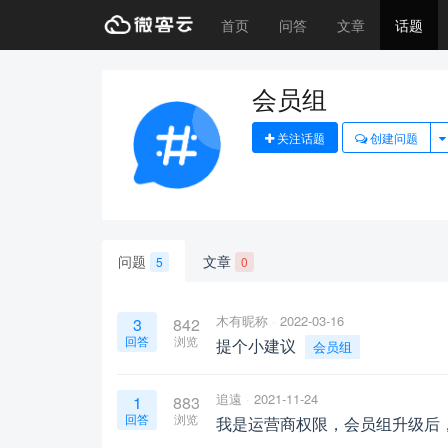
首页
问答
文章
话题
会员组
关注话题
创建问题
问题
文章
5
0
木有昵称
2022-03-16
3
842
回答
浏览
提个小建议
会员组
追遠
2021-11-24
1
883
回答
浏览
我是运营商权限，会员组升级后