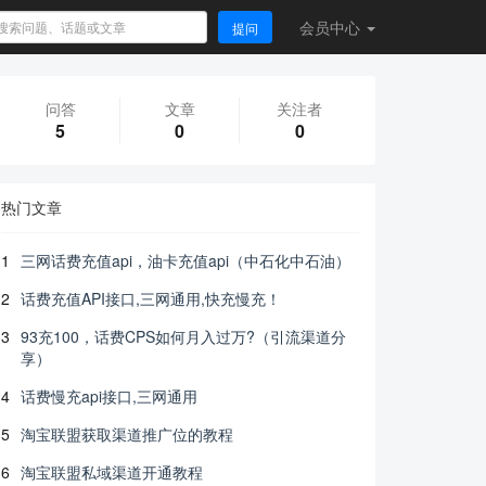
会员
中心
提问
问答
文章
关注者
5
0
0
热门文章
1
三网话费充值api，油卡充值api（中石化中石油）
2
话费充值API接口,三网通用,快充慢充！
3
93充100，话费CPS如何月入过万?（引流渠道分
享）
4
话费慢充api接口,三网通用
5
淘宝联盟获取渠道推广位的教程
6
淘宝联盟私域渠道开通教程