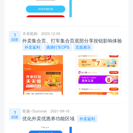
木有昵称
2023-12-05
1
回答
外卖集合页、打车集合页底部分享按钮影响体验
外卖返利
滴滴打车CPS
页面展示
客服~Summer
2021-09-16
1
回答
优化外卖优惠券功能区域
外卖返利