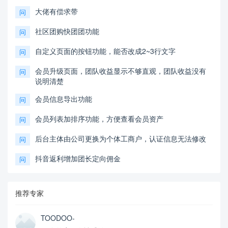
大佬有偿求带
问
社区团购快团团功能
问
自定义页面的按钮功能，能否改成2~3行文字
问
会员升级页面，团队收益显示不够直观，团队收益没有
问
说明清楚
会员信息导出功能
问
会员列表加排序功能，方便查看会员资产
问
后台主体由公司更换为个体工商户，认证信息无法修改
问
抖音返利增加团长定向佣金
问
推荐专家
TOODOO-