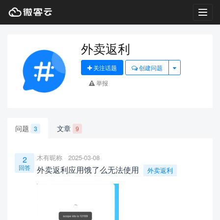
Toggl
navig
外卖返利
关注话题
创建问题
举报
问题
文章
3
9
木有昵称
2025-03-08
2
回答
外卖返利应用饿了么无法使用
外卖返利