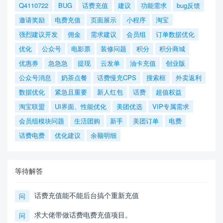
Q4110722
BUG
话费充值
建议
功能需求
bug反馈
邀请奖励
电费充值
页面展示
小程序
淘宝
强烈建议开发
佣金
需求建议
会员组
订单数据优化
优化
公众号
电影票
装修问题
积分
积分商城
优惠券
急急急
提现
云发单
油卡充值
创业版
公众号消息
奶茶点餐
话费慢充CPS
搜索框
外卖返利
数据优化
紧急且重要
新人红包
话费
超值权益
淘宝联盟
UI界面、性能优化
美团优选
VIP专属需求
会员组模块问题
生活团购
新手
美团订单
电费
话费电费
优化建议
余额明细
等待解答
话费充值能不能后台搞个重新充值
问
求大佬带做话费电费充值项目。
问